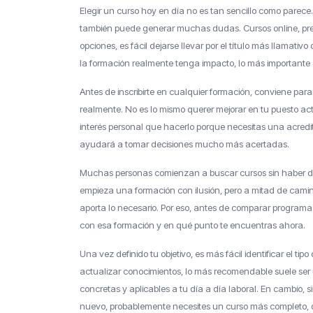
Elegir un curso hoy en día no es tan sencillo como parece
también puede generar muchas dudas. Cursos online, prese
opciones, es fácil dejarse llevar por el título más llamat
la formación realmente tenga impacto, lo más importante e
Antes de inscribirte en cualquier formación, conviene pa
realmente. No es lo mismo querer mejorar en tu puesto ac
interés personal que hacerlo porque necesitas una acredit
ayudará a tomar decisiones mucho más acertadas.
Muchas personas comienzan a buscar cursos sin haber defi
empieza una formación con ilusión, pero a mitad de cami
aporta lo necesario. Por eso, antes de comparar programa
con esa formación y en qué punto te encuentras ahora.
Una vez definido tu objetivo, es más fácil identificar el ti
actualizar conocimientos, lo más recomendable suele se
concretas y aplicables a tu día a día laboral. En cambio,
nuevo, probablemente necesites un curso más completo, qu