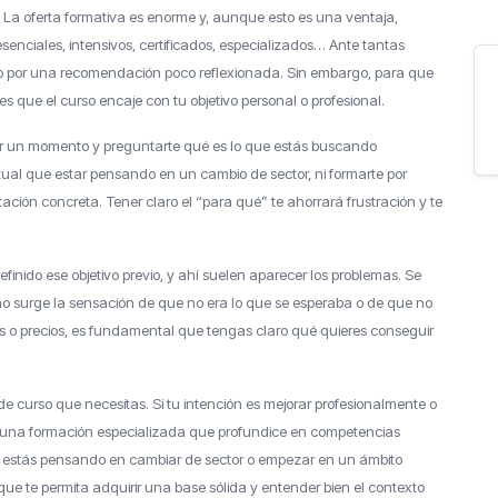
. La oferta formativa es enorme y, aunque esto es una ventaja,
nciales, intensivos, certificados, especializados… Ante tantas
ivo o por una recomendación poco reflexionada. Sin embargo, para que
s que el curso encaje con tu objetivo personal o profesional.
rar un momento y preguntarte qué es lo que estás buscando
tual que estar pensando en un cambio de sector, ni formarte por
ación concreta. Tener claro el “para qué” te ahorrará frustración y te
nido ese objetivo previo, y ahí suelen aparecer los problemas. Se
no surge la sensación de que no era lo que se esperaba o de que no
s o precios, es fundamental que tengas claro qué quieres conseguir
po de curso que necesitas. Si tu intención es mejorar profesionalmente o
r una formación especializada que profundice en competencias
 si estás pensando en cambiar de sector o empezar en un ámbito
e te permita adquirir una base sólida y entender bien el contexto