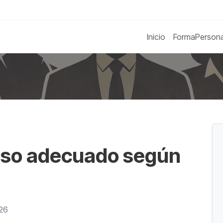
Inicio
FormaPerson
urso adecuado según
026