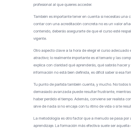
profesional al que quieres acceder.
También es importante tener en cuenta si necesitas una c
contar con una acreditación concreta no es un valor añadid
contenido, deberás asegurarte de que el curso esté resp
vigente.
Otro aspecto clave a la hora de elegir el curso adecuado 
atractivo; lo realmente importante es el temario y las com
explica con claridad qué aprenderás, qué sabrás hacer y 
información no está bien definida, es difícil saber si esa f
Tu punto de partida también cuenta, y mucho. No todos lo
demasiado avanzada puede resultar frustrante, mientras
haber perdido el tiempo. Además, conviene ser realista co
sirve de nada si no encaja con tu ritmo de vida o si te re
La metodología es otro factor que a menudo se pasa por a
aprendizaje. La formación más efectiva suele ser aquella 