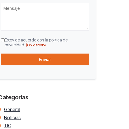
Mensaje
CAPTCHA
Consentimiento
Estoy de acuerdo con la
política de
privacidad.
(Obligatorio)
(Obligatorio)
Categorías
General
Noticias
TIC