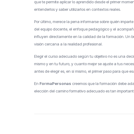
que te permite aplicar lo aprendido desde el primer momen
entenderlos y saber utilizarlos en contextos reales.
Por último, merece la pena informarse sobre quién imparte 
del equipo docente, el enfoque pedagógico y el acompañ
influyen directamente en la calidad de la formación. Un b
visión cercana a la realidad profesional.
Elegir el curso adecuado según tu objetivo no es una decis
mismo y en tu futuro, y cuanto mejor se ajuste a tus neces
antes de elegir es, en sí mismo, el primer paso para que e
En
FormaPersonas
creemos que la formación debe adapt
elección del camino formativo adecuado es tan importante