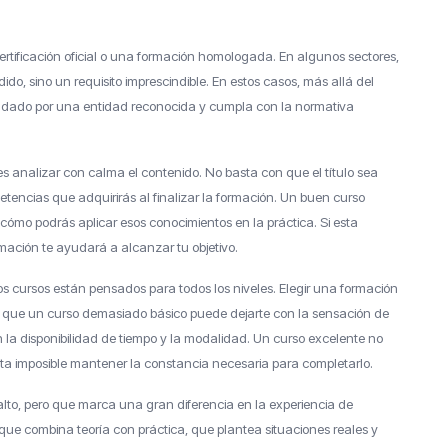
ertificación oficial o una formación homologada. En algunos sectores,
o, sino un requisito imprescindible. En estos casos, más allá del
aldado por una entidad reconocida y cumpla con la normativa
es analizar con calma el contenido. No basta con que el título sea
petencias que adquirirás al finalizar la formación. Un buen curso
cómo podrás aplicar esos conocimientos en la práctica. Si esta
ormación te ayudará a alcanzar tu objetivo.
s cursos están pensados para todos los niveles. Elegir una formación
 que un curso demasiado básico puede dejarte con la sensación de
n la disponibilidad de tiempo y la modalidad. Un curso excelente no
sulta imposible mantener la constancia necesaria para completarlo.
lto, pero que marca una gran diferencia en la experiencia de
que combina teoría con práctica, que plantea situaciones reales y