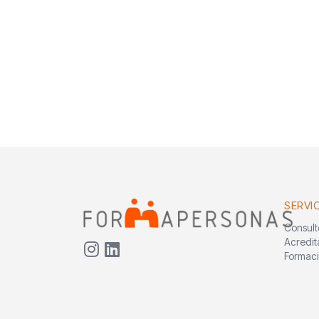
SERVI
Consult
Acredit
Formac