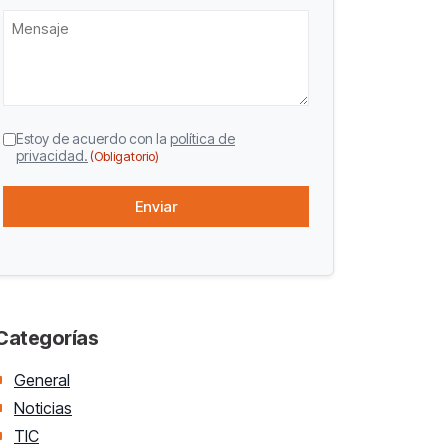
Mensaje
CAPTCHA
Consentimiento
Estoy de acuerdo con la
política de
privacidad.
(Obligatorio)
(Obligatorio)
Categorías
General
Noticias
TIC